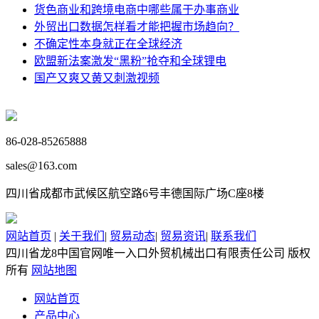
货色商业和跨境电商中哪些属于办事商业
外贸出口数据怎样看才能把握市场趋向？
不确定性本身就正在全球经济
欧盟新法案激发“黑粉”抢夺和全球锂电
国产又爽又黄又刺激视频
86-028-85265888
sales@163.com
四川省成都市武候区航空路6号丰德国际广场C座8楼
网站首页
|
关于我们
|
贸易动态
|
贸易资讯
|
联系我们
四川省龙8中国官网唯一入口外贸机械出口有限责任公司 版权
所有
网站地图
网站首页
产品中心