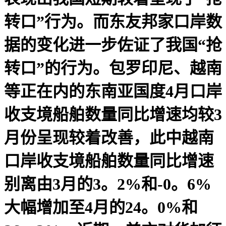
转口”行为。而东友邦家口岸数
据的变化进一步佐证了我国“抢
转口”的行为。包罗印尼、越南
等正在内的东南亚国度4月口岸
收支境船舶数量同比增速均较3
月份呈现较着改善，此中越南
口岸收支境船舶数量同比增速
别离由3月的3。2%和-0。6%
大幅增加至4月的24。0%和