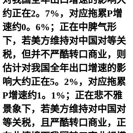
约正在2。7%，对应拖累P增
速约0。6%；正在中脾气形
下，若美方维持对中国对等关
税，但并不严酷转口商业，则
估计对我国全年出口增速的影
响大约正在5。2%，对应拖累
P增速约1。1%；正在悲不雅
景象下，若美方维持对中国对
等关税，且严酷转口商业，正