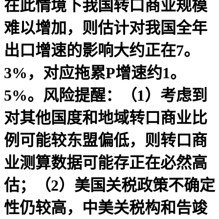
在此情境下我国转口商业规模
难以增加，则估计对我国全年
出口增速的影响大约正在7。
3%，对应拖累P增速约1。
5%。风险提醒：（1）考虑到
对其他国度和地域转口商业比
例可能较东盟偏低，则转口商
业测算数据可能存正在必然高
估；（2）美国关税政策不确定
性仍较高，中美关税构和告竣