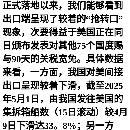
正式落地以来，我们能够看到
出口端呈现了较着的“抢转口”
现象，次要得益于美国正在同
日颁布发表对其他75个国度赐
与90天的关税宽免。具体数据
来看，一方面，我国对美间接
出口呈现较着下滑，截至2025
年5月1日，由我国发往美国的
集拆箱船数（15日滚动）较4月
9日下滑达33。8%；另一方