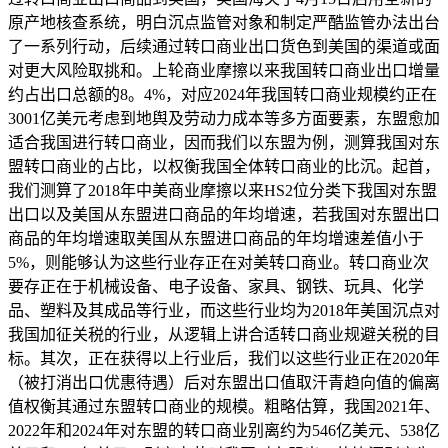
原产地核查系统，明白沉点监管对象和制定严酷监管办法出台
了一系列行动，后续通过转口商业出口货色到美国的渠道或面
对更大风险取挑和。上轮商业摩擦以来我国转口商业出口增量
约占出口总额的8。4%，对应2024年我国转口商业规模约正在
3001亿美元考虑到地舆及劳动力成本等多方面要素，东盟愈加
适合我国进行转口商业，因而我们以东盟为例，测算我国对东
盟转口商业的占比，以权衡我国全体转口商业的比沉。起首，
我们测算了2018年中美商业摩擦以来HS2位分类下我国对东盟
出口以及美国从东盟进口商品的年均增速，若我国对东盟出口
商品的年均增速取美国从东盟进口商品的年均增速差值小于
5%，则能够认为这些行业存正在对美转口商业。转口商业次
要存正在于机械设备、电子设备、家具、钢铁、玩具、化学
品、塑料及其成品等行业，而这些行业均为2018年美国沉点对
我国加征关税的行业，从逻辑上讲合适转口商业规避关税的目
标。其次，正在获得以上行业后，我们以这些行业正在2020年
（被打消出口优惠待遇）后对东盟出口值取汗青趋向值的偏离
值权衡其通过东盟转口商业的规模。粗略估算，我国2021年、
2022年和2024年对东盟的转口商业别离约为546亿美元、538亿