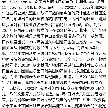
美元和289亿美元，别离占昔时我国对东盟出口的比沉别离为
11。3%、9。5%和4。9%。最初，若以2021年、2022年和2024
年这些行业对东盟出口取汗青趋向偏离值的累计值占对我国这
三年对东盟出口的比沉权衡我国转口商业占出口的比沉，则对
应我国对转口商业额占全数出口额的比沉约为8。4%，对应
2024年我国转口商业规模约正在3001亿美元。此外，我们能够
从全球价值链视角对我国转口商业的规模进行佐证。从美国进
口的角度出发，2022年美国从中国进口金额占比为16。5%，
而美国从中国获得的添加值占比为19。4%，而取2018年比
拟，2022年美国从中国进口金额占比降低了4。7个百分点，从
中国获得的添加值占比反而添加了2。7个百分点。从以上数据
能够看出，2018年以来我国产物部门通过加工后经转口商业出
口至美国，因而最初出口到美国的产物中，添加值由我国贡
献，而出口额则表现正在其他国度和地域，且从2018年到2022
年变化来看，我国对美国转口商业规模约占美国进口规模的
7。4%摆布，即2024年我国对美国转口商业规模约为3040亿美
元，取前文测算方式较为接近。自4月9日对等关税正式落地以
来，我们能够看到出口端呈现了较着的“抢转口”现象，次要得
益于美国正在同日颁布发表对其他75个国度赐与90天的关税宽