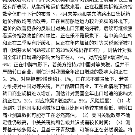
经有所表现，从集拆箱运价指数来看，正在我国集拆箱运价指
数全体趋于下行的布景下，4月末美西和美东航路出口集拆箱
运价指数均有所改善，正在目前船运运力较为充脚的环境下，
运价的改善更多的反映出对美出口预期的好转，后续可继续察
看运价指数改善的持续性。正在乐不雅景象下，若中美商业构
和正在二季度有所缓和，且正在年内加征的对等关税逐渐被打
消（因芬太尼问题被加征的20%关税仍存正在），则估计对我
国全年出口增速的影响大约正在2。7%，对应拖累P增速约0。
6%；正在中脾气形下，若美方维持对中国对等关税，但并不
严酷转口商业，则估计对我国全年出口增速的影响大约正在
5。2%，对应拖累P增速约1。1%；正在悲不雅景象下，若美
方维持对中国对等关税，且严酷转口商业，正在此情境下我国
转口商业规模难以增加，则估计对我国全年出口增速的影响大
约正在7。3%，对应拖累P增速约1。5%。风险提醒：（1）考
虑到对其他国度和地域转口商业比例可能较东盟偏低，则转口
商业测算数据可能存正在必然高估；（2）美国关税政策不确
定性仍较高，中美关税构和告竣共识或需较长时间；（3）测
算基于较多假定，且基于汗青数据，可能存正在必然误差。将