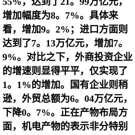
55%，达到了21。99万亿元，
增加幅度为8。7%。具体来
看，增加9。2%；进口方面则
达到了7。13万亿元，增加7。
9%。对比之下，外商投资企业
的增速则显得平平，仅实现了
1。1%的增加。国有企业则稍
逊，外贸总额为6。04万亿元，
下降0。7%。正在产物布局方
面，机电产物的表示非分特别