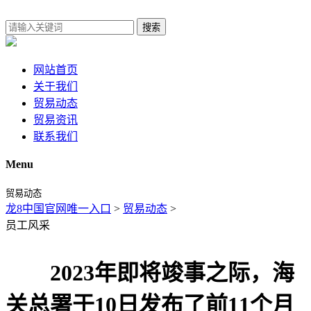
搜索
网站首页
关于我们
贸易动态
贸易资讯
联系我们
Menu
贸易动态
龙8中国官网唯一入口
>
贸易动态
>
员工风采
2023年即将竣事之际，海
关总署于10日发布了前11个月