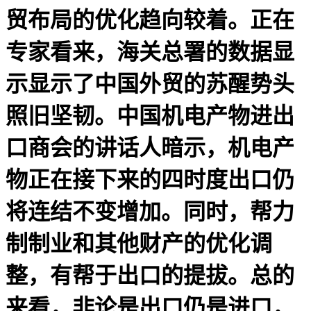
贸布局的优化趋向较着。正在
专家看来，海关总署的数据显
示显示了中国外贸的苏醒势头
照旧坚韧。中国机电产物进出
口商会的讲话人暗示，机电产
物正在接下来的四时度出口仍
将连结不变增加。同时，帮力
制制业和其他财产的优化调
整，有帮于出口的提拔。总的
来看，非论是出口仍是进口，