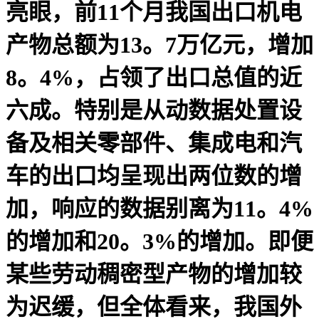
亮眼，前11个月我国出口机电
产物总额为13。7万亿元，增加
8。4%，占领了出口总值的近
六成。特别是从动数据处置设
备及相关零部件、集成电和汽
车的出口均呈现出两位数的增
加，响应的数据别离为11。4%
的增加和20。3%的增加。即便
某些劳动稠密型产物的增加较
为迟缓，但全体看来，我国外