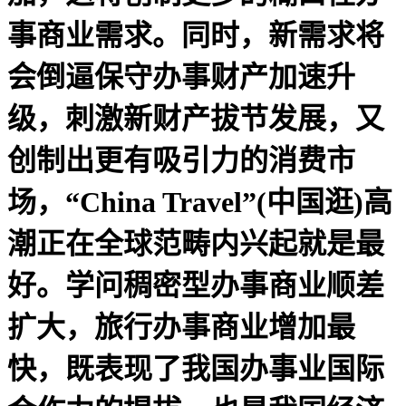
事商业需求。同时，新需求将
会倒逼保守办事财产加速升
级，刺激新财产拔节发展，又
创制出更有吸引力的消费市
场，“China Travel”(中国逛)高
潮正在全球范畴内兴起就是最
好。学问稠密型办事商业顺差
扩大，旅行办事商业增加最
快，既表现了我国办事业国际