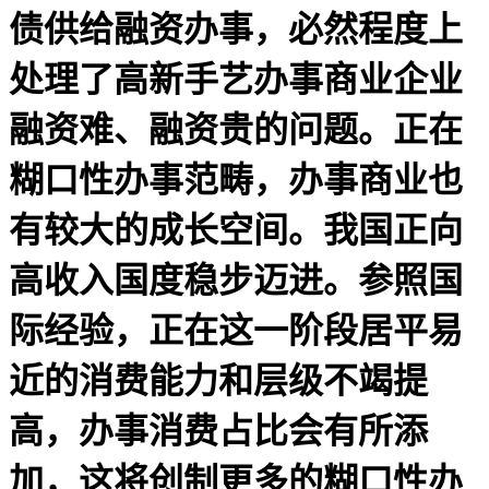
债供给融资办事，必然程度上
处理了高新手艺办事商业企业
融资难、融资贵的问题。正在
糊口性办事范畴，办事商业也
有较大的成长空间。我国正向
高收入国度稳步迈进。参照国
际经验，正在这一阶段居平易
近的消费能力和层级不竭提
高，办事消费占比会有所添
加，这将创制更多的糊口性办