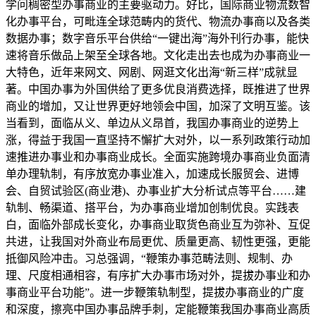
学问稠密型办事商业的主要驱动力。好比，国际商业物流数智
化办事平台，可毗连全球范畴内的货代、物流办事商以及各类
数据办事；数字音乐平台供给“一键出海”海外刊行办事，能快
速将音乐做品上架至全球各地。文化走出去也成为办事商业一
大特色，近年来网文、网剧、网逛文化出海“新三样”成就显
著。中国办事为外国供给了更多优良消费选择，既推进了世界
商业的增加，又让世界更好地领会中国，加深了文明互鉴。该
当看到，面临从义、单边从义昂首，我国办事商业的逆势上
涨，得益于我国一直坚持不懈扩大对外，以一系列政策行动加
速推进办事业和办事商业成长。全面实施跨境办事商业负面清
单办理轨制，有序放宽办事业准入，加速成长服贸会、进博
会、自贸试验区(商业港)、办事业扩大分析试点等平台……建
轨制、畅渠道、搭平台，为办事商业增加创制优良。实践表
白，面临外部成长变化，办事商业取货色商业互为弥补、互促
共进，让我国对外商业布局更优、质量更高、韧性更强，更能
抵御风险冲击。习总强调，“鞭策办事范畴法则、规制、办
理、尺度相通相容，有序扩大办事市场对外，提拔办事业和办
事商业平台功能”。进一步鞭策轨制型，提拔办事商业的广度
和深度，擦亮中国办事品牌手刺，定能鞭策我国办事商业高质