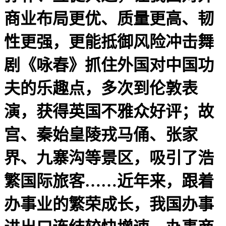
商业布局更优、质量更高、韧
性更强，更能抵御风险冲击舞
剧《咏春》抓住外国对中国功
夫的乐趣点，多次到伦敦表
演，获得英国不雅众好评；故
宫、秦始皇陵戎马俑、张家
界、九寨沟等景区，吸引了浩
繁国际旅客……近年来，跟着
办事业的繁荣成长，我国办事