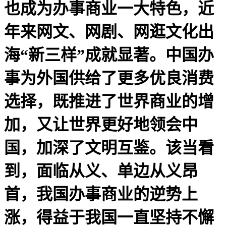
也成为办事商业一大特色，近
年来网文、网剧、网逛文化出
海“新三样”成就显著。中国办
事为外国供给了更多优良消费
选择，既推进了世界商业的增
加，又让世界更好地领会中
国，加深了文明互鉴。该当看
到，面临从义、单边从义昂
首，我国办事商业的逆势上
涨，得益于我国一直坚持不懈