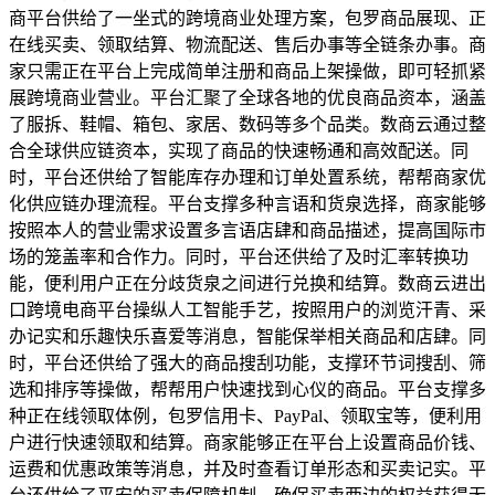
商平台供给了一坐式的跨境商业处理方案，包罗商品展现、正
在线买卖、领取结算、物流配送、售后办事等全链条办事。商
家只需正在平台上完成简单注册和商品上架操做，即可轻抓紧
展跨境商业营业。平台汇聚了全球各地的优良商品资本，涵盖
了服拆、鞋帽、箱包、家居、数码等多个品类。数商云通过整
合全球供应链资本，实现了商品的快速畅通和高效配送。同
时，平台还供给了智能库存办理和订单处置系统，帮帮商家优
化供应链办理流程。平台支撑多种言语和货泉选择，商家能够
按照本人的营业需求设置多言语店肆和商品描述，提高国际市
场的笼盖率和合作力。同时，平台还供给了及时汇率转换功
能，便利用户正在分歧货泉之间进行兑换和结算。数商云进出
口跨境电商平台操纵人工智能手艺，按照用户的浏览汗青、采
办记实和乐趣快乐喜爱等消息，智能保举相关商品和店肆。同
时，平台还供给了强大的商品搜刮功能，支撑环节词搜刮、筛
选和排序等操做，帮帮用户快速找到心仪的商品。平台支撑多
种正在线领取体例，包罗信用卡、PayPal、领取宝等，便利用
户进行快速领取和结算。商家能够正在平台上设置商品价钱、
运费和优惠政策等消息，并及时查看订单形态和买卖记实。平