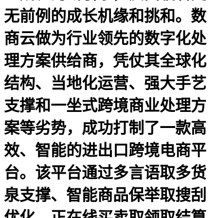
无前例的成长机缘和挑和。数
商云做为行业领先的数字化处
理方案供给商，凭仗其全球化
结构、当地化运营、强大手艺
支撑和一坐式跨境商业处理方
案等劣势，成功打制了一款高
效、智能的进出口跨境电商平
台。该平台通过多言语取多货
泉支撑、智能商品保举取搜刮
优化、正在线买卖取领取结算