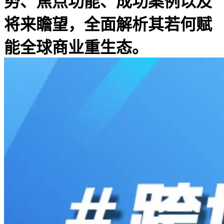
势、焦点功能、成功案例以及
将来瞻望，全面解析其若何赋
能全球商业重生态。