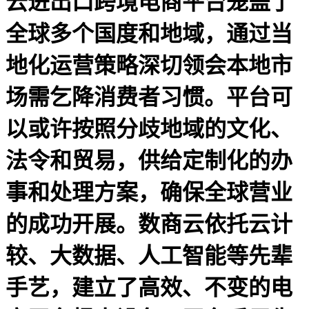
云进出口跨境电商平台笼盖了
全球多个国度和地域，通过当
地化运营策略深切领会本地市
场需乞降消费者习惯。平台可
以或许按照分歧地域的文化、
法令和贸易，供给定制化的办
事和处理方案，确保全球营业
的成功开展。数商云依托云计
较、大数据、人工智能等先辈
手艺，建立了高效、不变的电