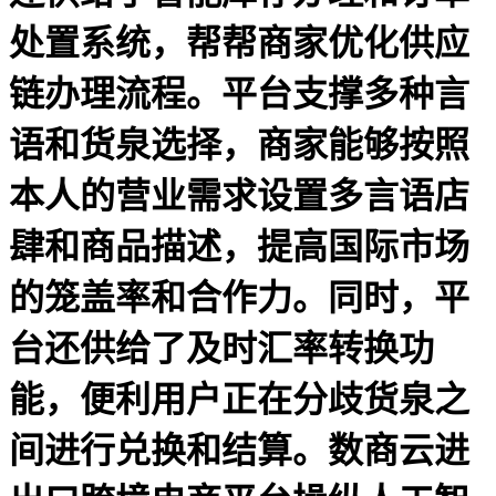
处置系统，帮帮商家优化供应
链办理流程。平台支撑多种言
语和货泉选择，商家能够按照
本人的营业需求设置多言语店
肆和商品描述，提高国际市场
的笼盖率和合作力。同时，平
台还供给了及时汇率转换功
能，便利用户正在分歧货泉之
间进行兑换和结算。数商云进