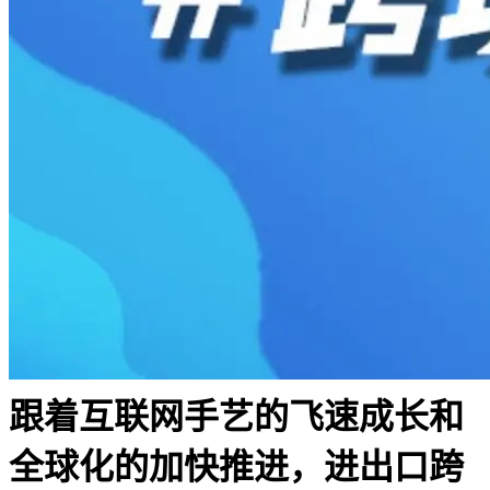
跟着互联网手艺的飞速成长和
全球化的加快推进，进出口跨