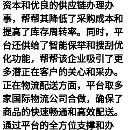
资本和优良的供应链办理办
事，帮帮其降低了采购成本和
提高了库存周转率。同时，平
台还供给了智能保举和搜刮优
化功能，帮帮该企业吸引了更
多潜正在客户的关心和采办。
正在物流配送方面，平台取多
家国际物流公司合做，确保了
商品的快速畅通和高效配送。
通过平台的全方位支撑和办