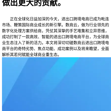
做出更大的贡献。
正在全球化日益加深的今天，进出口跨境电商已成为毗连
市场、鞭策国际商业成长的新引擎。数商云，做为行业领先的
数字化处理方案供给商，凭仗其深挚的手艺堆集和立异思维，
成功打制了一款高效、智能的进出口跨境电商平台，为全球商
业生态注入了新的活力。本文将深切切磋数商云进出口跨境电
商平台的奇特劣势、焦点功能、成功案例以及将来瞻望，全面
解析其若何赋能全球商业重生态。