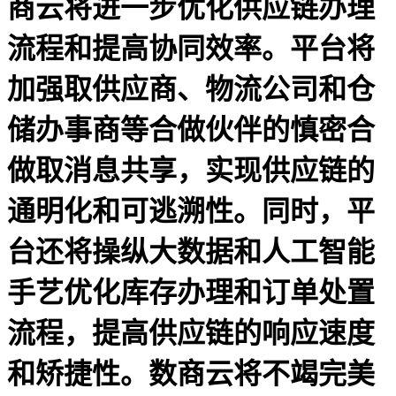
商云将进一步优化供应链办理
流程和提高协同效率。平台将
加强取供应商、物流公司和仓
储办事商等合做伙伴的慎密合
做取消息共享，实现供应链的
通明化和可逃溯性。同时，平
台还将操纵大数据和人工智能
手艺优化库存办理和订单处置
流程，提高供应链的响应速度
和矫捷性。数商云将不竭完美