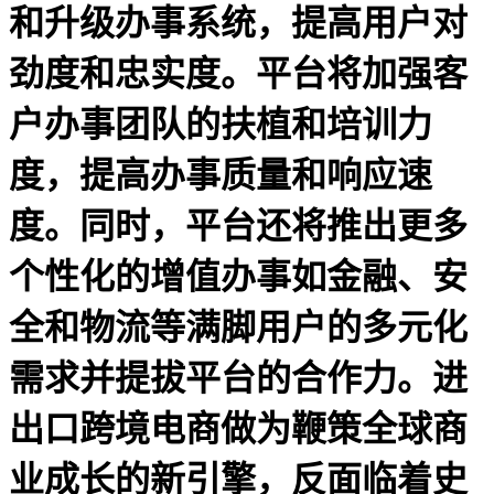
和升级办事系统，提高用户对
劲度和忠实度。平台将加强客
户办事团队的扶植和培训力
度，提高办事质量和响应速
度。同时，平台还将推出更多
个性化的增值办事如金融、安
全和物流等满脚用户的多元化
需求并提拔平台的合作力。进
出口跨境电商做为鞭策全球商
业成长的新引擎，反面临着史