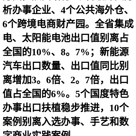
析办事企业、4个公共海外仓、
6个跨境电商财产园。全省集成
电、太阳能电池出口值别离占
全国的10%、8。7%；新能源
汽车出口数量、出口值同比别
离增加3。6倍、2。7倍，出口
值占全国的6%。5个国度特色
办事出口扶植稳步推进，10个
案例别离入选办事、手艺和数
字商业实践案例。