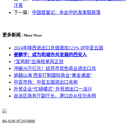
汗青
下一篇：
中国首富记：牟此中的发家取跌落
更多新闻
/ More News
2024年陕西进出口总值增加123% 对中亚五国
姜鹏宇：成为和城市共发展的西安人
“宝鸡制”出海抢单风正劲
冲破26万亿元！姑苏市货色商业进出口总
逾越山海 西安打制国际商业“黄金通道”
中亚市场：中亚五国进出口关税
外贸企业“忙碌模式” 外贸进出口一派兴
自治区商务厅副厅长、港口办从任刘永明
86-028-85265888