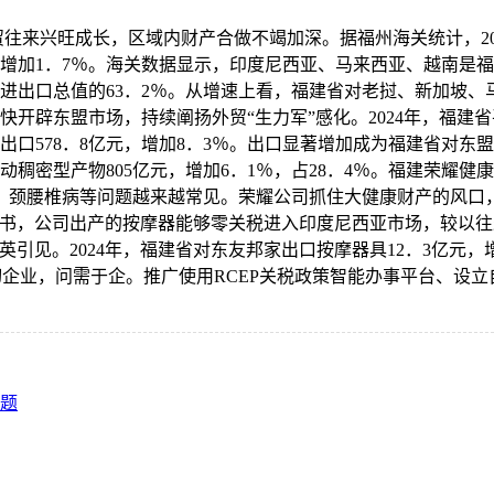
来兴旺成长，区域内财产合做不竭加深。据福州海关统计，2024
6亿元，增加1．7％。海关数据显示，印度尼西亚、马来西亚、越南是
对东盟进出口总值的63．2％。从增速上看，福建省对老挝、新加坡、
辟东盟市场，持续阐扬外贸“生力军”感化。2024年，福建省平
出口578．8亿元，增加8．3％。出口显著增加成为福建省对东
劳动稠密型产物805亿元，增加6．1％，占28．4％。福建荣
用，颈腰椎病等问题越来越常见。荣耀公司抓住大健康财产的风口
证书，公司出产的按摩器能够零关税进入印度尼西亚市场，较以往
引见。2024年，福建省对东友邦家出口按摩器具12．3亿元，
深切企业，问需于企。推广使用RCEP关税政策智能办事平台、
问题