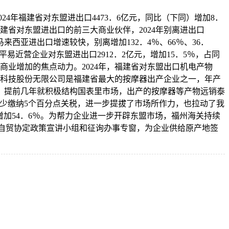
年福建省对东盟进出口4473．6亿元，同比（下同）增加8．
福建省对东盟进出口的前三大商业伙伴，2024年别离进出口
马来西亚进出口增速较快，别离增加132．4％、66％、36．
易近营企业对东盟进出口2912．2亿元，增加15．5％，占同
盟商业增加的焦点动力。2024年，福建省对东盟出口机电产物
耀健康科技股份无限公司是福建省最大的按摩器出产企业之一，年产
，提前几年就积极结构国表里市场，出产的按摩器等产物远销泰
少缴纳5个百分点关税，进一步提拔了市场所作力，也拉动了我
增加54．6％。为帮力企业进一步开辟东盟市场，福州海关持续
设立自贸协定政策宣讲小组和征询办事专窗，为企业供给原产地签