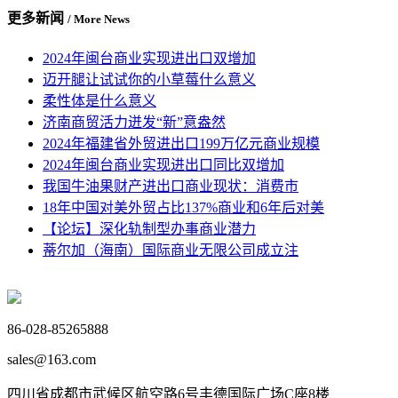
更多新闻
/ More News
2024年闽台商业实现进出口双增加
迈开腿让试试你的小草莓什么意义
柔性体是什么意义
济南商贸活力迸发“新”意盎然
2024年福建省外贸进出口199万亿元商业规模
2024年闽台商业实现进出口同比双增加
我国牛油果财产进出口商业现状：消费市
18年中国对美外贸占比137%商业和6年后对美
【论坛】深化轨制型办事商业潜力
蒂尔加（海南）国际商业无限公司成立注
86-028-85265888
sales@163.com
四川省成都市武候区航空路6号丰德国际广场C座8楼