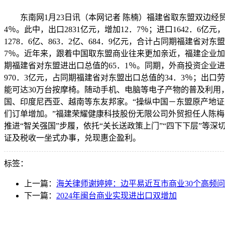
东南网1月23日讯（本网记者 陈楠）福建省取东盟双边经贸往
4％。此中，出口2831亿元，增加12．7％；进口1642．
1278．6亿、863．2亿、684．9亿元，合计占同期福建省
7％。近年来，跟着中国取东盟商业往来更加亲近，福建企业加快开
期福建省对东盟进出口总值的65．1％。同期，外商投资企业进
970．3亿元，占同期福建省对东盟出口总值的34．3％；出口
能可达30万台按摩椅。随动手机、电脑等电子产物的普及利
国、印度尼西亚、越南等东友邦家。“操纵中国－东盟原产地
们订单增加。”福建荣耀健康科技股份无限公司外贸担任人陈梅英
推进“智关强国”步履，依托“关长送政策上门”“四下下层”等
证及税收一坐式办事，兑现惠企盈利。
标签：
上一篇：
海关律师谢婷婷：边平易近互市商业30个高频
下一篇：
2024年闽台商业实现进出口双增加