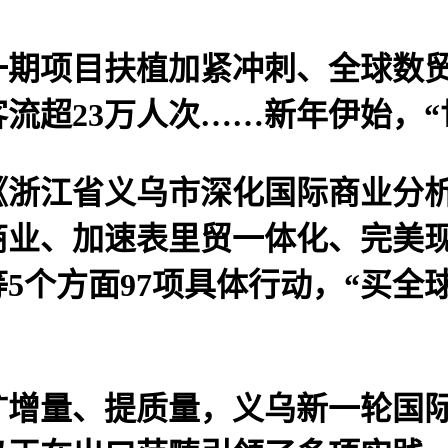
项目扶植加紧冲刺、全球数贸
流超23万人次……新年伊始，“
江省义乌市深化国际商业分析
商业、加速表里贸一体化、完美
5个方面97项具体行动，“买全球
量、提质量，义乌新一轮国际商