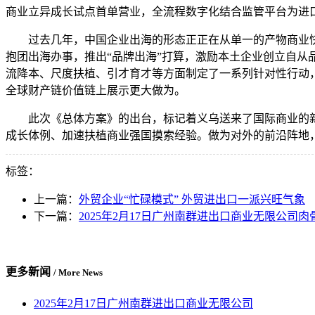
商业立异成长试点首单营业，全流程数字化结合监管平台为进
过去几年，中国企业出海的形态正正在从单一的产物商业快速
抱团出海办事，推出“品牌出海”打算，激励本土企业创立自从
流降本、尺度扶植、引才育才等方面制定了一系列针对性行动
全球财产链价值链上展示更大做为。
此次《总体方案》的出台，标记着义乌送来了国际商业的新
成长体例、加速扶植商业强国摸索经验。做为对外的前沿阵地
标签：
上一篇：
外贸企业“忙碌模式” 外贸进出口一派兴旺气象
下一篇：
2025年2月17日广州南群进出口商业无限公司肉
更多新闻
/ More News
2025年2月17日广州南群进出口商业无限公司