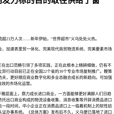
例发力标的目的取径供给了窗
23万人次……新年伊始，“世界超市”义乌处处火热。
、加速表里贸一体化、完美现代商贸物流系统、完美要素市场
正在出口范畴引领了多项实践，正在此根本上精耕细做，仍有不
异行动目前已正在全国22个省的39个专业市场复制推广。鞭策
功夫，更好顺应商业数字化和多业态融合成长的新趋向。可加强
高效的市场化运营。
宏不雅层面上，鼎力成长进口商业，一方面能够更好满脚人们日趋
依托出口商业构成的物流设备收集、消息收集等开辟消费品进口
去一段时间，中小企业正在消费品进口上一临着机制上的软性妨
认证办事系统。《总体方案》发布后不久，义乌便已落地了进口