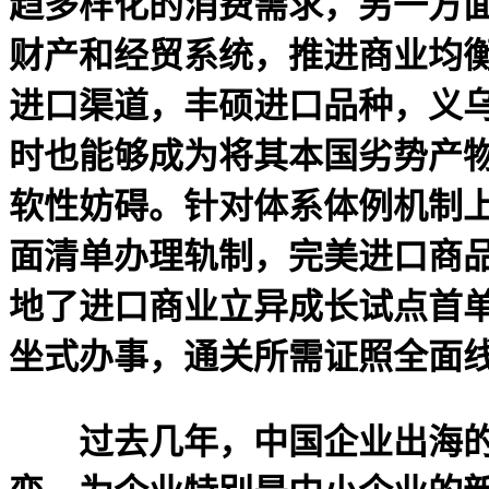
趋多样化的消费需求，另一方
财产和经贸系统，推进商业均
进口渠道，丰硕进口品种，义
时也能够成为将其本国劣势产
软性妨碍。针对体系体例机制
面清单办理轨制，完美进口商
地了进口商业立异成长试点首
坐式办事，通关所需证照全面
过去几年，中国企业出海的形