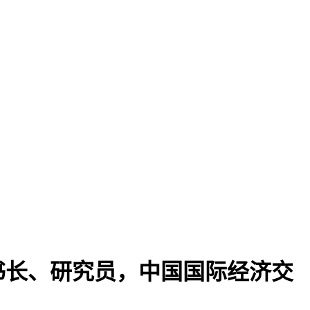
长、研究员，中国国际经济交