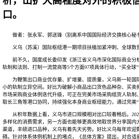
析，出扩大高程度对外的积极
口。
做者：张永军、郭送锋（别离系中国国际经济交换核心秘书
义乌（苏溪）国际枢纽港一期项目扶植加紧冲刺、全球数贸核
前不久，国度成长委印发《浙江省义乌市深化国际商业分析
轨制和法则、打制一流营商等5个方面97项具体行动，“买全球
为鞭策出口商业优存量、扩增量、提质量，义乌新一轮国际商
小的轨制立异空间。好比为破解小商品出口货色品种杂、买卖频
市场采购商业体例迭代升级，可正在完美市场采购组货人轨制
取长三角等港口协同，持续强化本身商业枢纽能力，通过完美
从积年数据上看，义乌市进口规模相对出口较着畅后。2024
多样化的消费需求，另一方面也能够更高效地取世界分享国内
渠道，丰硕进口品种，义乌有着先天劣势。好比义乌每年欢迎
碍。针对体系体例机制上的堵点，《总体方案》提出，对合适