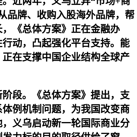
。近两年，义乌立异“市场+商
自从品牌、收购入股海外品牌，帮
长，《总体方案》正在金融办
性行动，凸起强化平台支持。能
，正在支撑中国企业结构全球产
阶段。《总体方案》提出，支
系体例机制问题，为我国改变商
地，义乌启动新一轮国际商业分