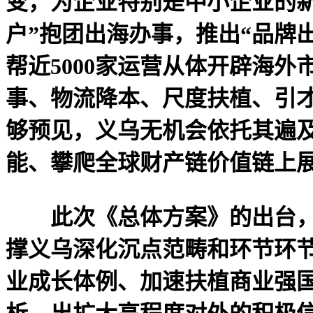
变，为企业特别是中小企业的新
户”抱团出海办事，推出“品牌
帮近5000家运营从体开辟海
事、物流降本、尺度扶植、引
够预见，义乌无机会依托其遍
能、攀爬全球财产链价值链上
此次《总体方案》的出台，标
撑义乌深化沉点范畴和环节环
业成长体例、加速扶植商业强