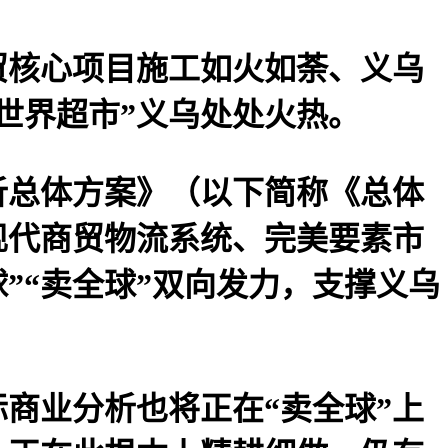
核心项目施工如火如荼、义乌
世界超市”义乌处处火热。
总体方案》（以下简称《总体
现代商贸物流系统、完美要素市
”“卖全球”双向发力，支撑义乌
业分析也将正在“卖全球”上