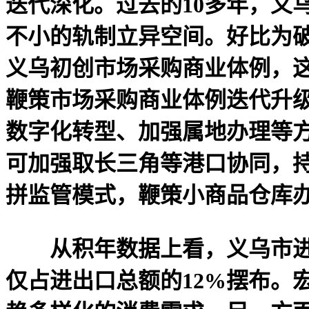
迭代深化。过去的10多年，义
不小的轨制立异空间。好比为
义乌初创市场采购商业体例，这
鞭策市场采购商业体例迭代升
数字化转型、加强属地办理等
可加强取长三角等港口协同，持
拼监管模式，鞭策小商品仓库
从积年数据上看，义乌市进口规
仅占进出口总额的12%摆布。