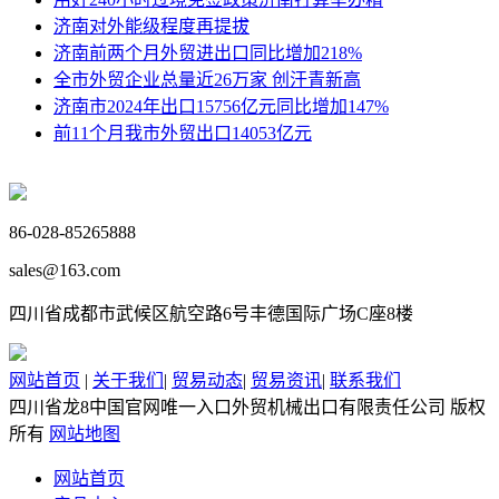
济南对外能级程度再提拔
济南前两个月外贸进出口同比增加218%
全市外贸企业总量近26万家 创汗青新高
济南市2024年出口15756亿元同比增加147%
前11个月我市外贸出口14053亿元
86-028-85265888
sales@163.com
四川省成都市武候区航空路6号丰德国际广场C座8楼
网站首页
|
关于我们
|
贸易动态
|
贸易资讯
|
联系我们
四川省龙8中国官网唯一入口外贸机械出口有限责任公司 版权
所有
网站地图
网站首页