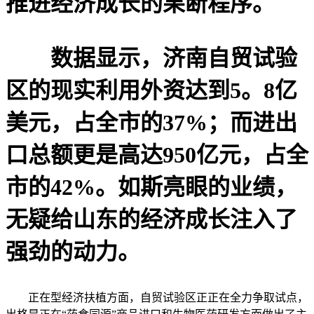
推进经济成长的果断程序。
数据显示，济南自贸试验
区的现实利用外资达到5。8亿
美元，占全市的37%；而进出
口总额更是高达950亿元，占全
市的42%。如斯亮眼的业绩，
无疑给山东的经济成长注入了
强劲的动力。
正在型经济扶植方面，自贸试验区正正在全力争取试点，