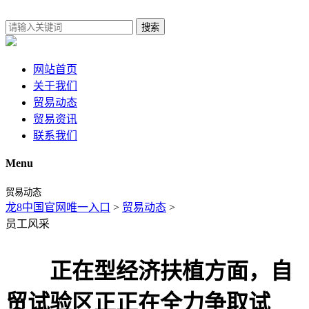
搜索
网站首页
关于我们
贸易动态
贸易资讯
联系我们
Menu
贸易动态
龙8中国官网唯一入口
>
贸易动态
>
员工风采
正在型经济扶植方面，自
贸试验区正正在全力争取试