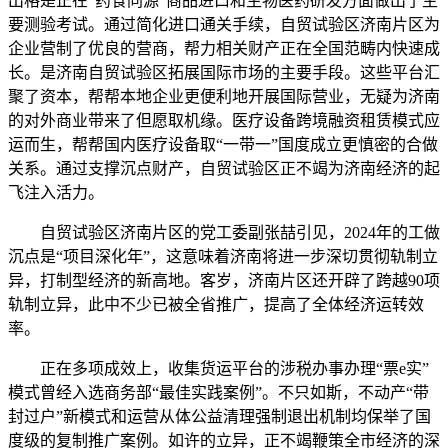
出格是正在“药食同源”商品进口和生物医药研发方面做出了主
要测验考试。通过简化进口通关手续，自贸试验区济南片区为
企业营制了优良的营商，帮力相关财产正在全国范畴内快速成
长。是济南自贸试验区拓展国际市场的主要手段。这些平台汇
聚了资本，帮帮本地企业更便利地开展国际营业，无疑为济南
的对外商业带来了但愿取机缘。医疗设备跨境融资租赁模式应
运而生，帮帮国内医疗设备取“一带一”国度成立更慎密的合做
关系。通过支撑沉点财产，自贸试验区正不竭为济南经济的起
飞注入活力。
自贸试验区济南片区的党工委副张喆引见，2024年的工做
沉点是“项目深化年”，这意味着济南将进一步深切贯彻轨制立
异，打制型经济的新高地。客岁，济南片区还开辟了跨越90项
轨制立异，此中不少已被全省推广，提高了全体经济运转效
率。
正在多项成效上，收集货运平台的涉税办事办理“票e实”
模式曾经入选商务部“最佳实践案例”。不只如斯，不动产“带
封过户”新模式和运营从体公益清理强制退出机制均保举了国
度级的复制推广案例。如许的立异，正不竭鞭策全市经济的深