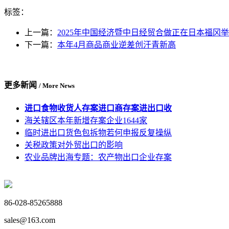
标签：
上一篇：
2025年中国经济暨中日经贸合做正在日本福冈
下一篇：
本年4月商品商业逆差创汗青新高
更多新闻
/ More News
进口食物收货人存案进口商存案进出口收
海关辖区本年新增存案企业1644家
临时进出口货色包拆物若何申报反复操纵
关税政策对外贸出口的影响
农业品牌出海专题：农产物出口企业存案
86-028-85265888
sales@163.com