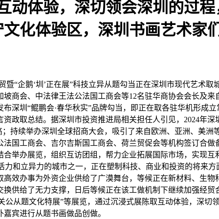
取互动体验，深切领会深圳的过程
守文化体验区，深圳书画艺术家
贸暨“企鹅‘圳’正在展”科技立异从题勾当正在深圳市现代艺术
坡商会、中法律王法公法国工商会等12名驻华商协会会长及来自
式发布深圳“鲲鹏会·春华秋实”品牌勾当，即正在取各驻华机形成
资政取总结。据深圳市投资推进局相关担任人引见，2024年深圳
青新高；持续举办深圳全球招商大会，吸引了来自欧洲、亚洲、美洲等
法公法国工商会、吉尔吉斯国工商会、荷兰贸促会等机构签订合做
结合举办展览，组织互访团组，帮力企业拓展国际市场，实现互利
世界上最充满活力和立异力的城市之一，正在塑制科技、商业和投资的
取高效办事为外资企业供给了广漠舞台，等候正在新材料、生物
交换供给了无力支撑，日后等候正在该工做机制下继续加强经贸
——关公从题文化特展”等展览，通过沉浸式展陈取互动体验，深
外嘉宾进行从题书画做品创做。