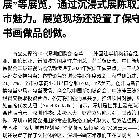
展”等展览，通过沉浸式展陈
市魅力。展览现场还设置了保
书画做品创做。
商会支撑的2025深圳鲲鹏会·春华——外国驻华机构新春经
亚、哥伦比亚、新加坡等国度驻广州总，荷兰贸促会、中国新加
贸促会二级巡视员杨浩勃传递了2024年贸促工做亮点，并正
定经贸交换勾当：春季聚焦答谢交换取年度规划，秋季侧沉建言
21。7%；全市办事商业进出口总额1402。4亿美元，创汗
换勾当52场。勾当现场，商会取中国新加坡商会、中法律王
经贸交换取投资合做，各方将加强消息共享，推进项目对接，
处首席代表艾纽（Aniel Kerkvliet）暗示，深圳是
会代表暗示，深圳科技研发投入大、财产立异能力强，其政策
做。深圳市贸促会提出的常态化联络工做机制为加强双边经贸
参不雅了“深圳城市规划展”“企鹅挪动岛特展”及“义薄云天
场还设置了保守文化体验区，深圳书画艺术家们正在现场为中