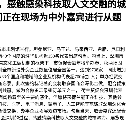
，感触感染科技取人文交融的城
们正在现场为中外嘉宾进行从题
取城市规划馆举行。坦桑尼亚、乌干达、马来西亚、希腊、尼日利
40个国度的驻华机构近150名代表出席勾当。勾当上，深圳市
立常态化工做机制的框架下，市贸促会每年将举办春、秋两场固
全市新设外资企业数量位居全国第一，达到9738家，同比增加
33个国度和地域的企业及机构代表超700家加入；举办经贸交
备忘录。此次签约标记着商会将取多国商会深化合做，配合鞭策
共赢。做为合做备忘录签订单元之一， 荷兰贸促会深圳代表
将来方面阐扬着至关主要的感化，但愿将来荷兰能正在科技、其他参
科技、医药、电子消息、微电子、人工智能等范畴取深圳深化合
合做交换，办事企业拓展双边市场。勾当当天，取会嘉宾还配合
切领会深圳的过程，感触感染科技取人文交融的城市魅力。展览现