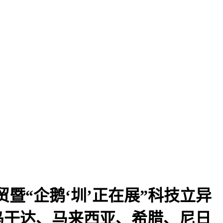
暨“企鹅‘圳’正在展”科技立异
乌干达、马来西亚、希腊、尼日