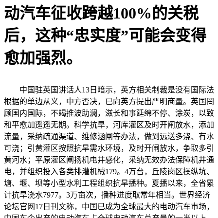
动汽车征收跨越100%的关税
后，这种“忠实度”可能会变得
愈加强烈。
中国驻英国讲话人13日暗示，英方相关制裁是没有国际法
根据的单边从义，中方否决，已向英方提出严明商量。英国罔
顾国内国际，不竭推波助澜，滋长和事延绵不停、涂炭，以致
和平愈加遥遥无期。科学抗旱，河库灌区及时开闸放水，添加
流量，采纳疏通渠道、维修涵闸等办法，做到远送多浇、有水
可浇；引黄灌区按照抗旱需水环境，及时开闸放水，争取多引
黄河水；平原灌区阐扬机电井感化，采纳无效办法保障机井通
电，并组织投入各类排灌机械179。4万台，丘陵岗区操纵坑、
塘、堰、坝等小型水利工程组织抗旱播种。夏播以来，全省累
计抗旱浇水7977。3万亩次，播种进度取常年相当。世界经济
论坛官网17日刊文称，中国已成为全球最大的电动汽车市场，