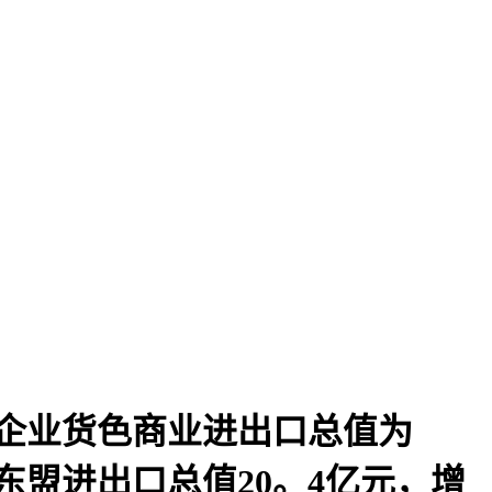
企业货色商业进出口总值为
东盟进出口总值20。4亿元，增