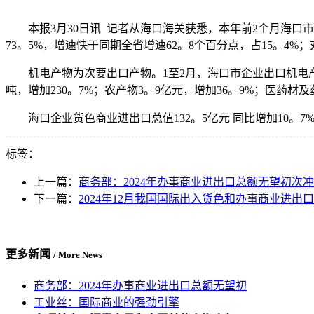
本报3月30日讯 记者从海口海关获悉，本年前2个月海口市企
73。5%，增速快于同期全省增速62。8个百分点，占15。4%；
机电产物为次要出口产物。1至2月，海口市企业出口机电产物16
吨，增加230。7%；农产物3。9亿元，增加36。9%；医药材及
海口企业货色商业进出口总值132。5亿元 同比增加10。7%
标签：
上一篇：
商务部：2024年办事商业进出口总额无望初次
下一篇：
2024年12月我国国际出入货色和办事商业进出
更多新闻
/ More News
商务部：2024年办事商业进出口总额无望初
工业丝：国际商业的强劲引擎